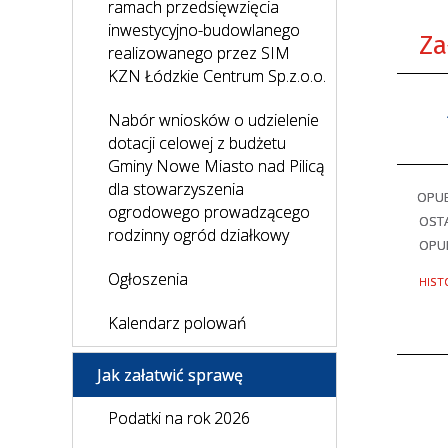
ramach przedsięwzięcia
inwestycyjno-budowlanego
Za
realizowanego przez SIM
KZN Łódzkie Centrum Sp.z.o.o.
Nabór wniosków o udzielenie
dotacji celowej z budżetu
Gminy Nowe Miasto nad Pilicą
dla stowarzyszenia
OPU
ogrodowego prowadzącego
OSTA
rodzinny ogród działkowy
OPU
Ogłoszenia
HIST
Kalendarz polowań
Jak załatwić sprawę
Podatki na rok 2026