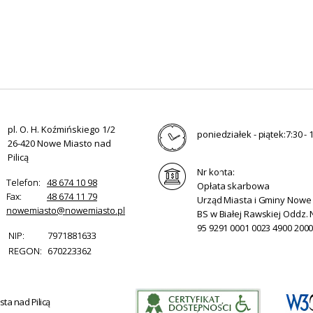
pl. O. H. Koźmińskiego 1/2
poniedziałek - piątek:
7:30 - 
26-420 Nowe Miasto nad
Pilicą
Nr konta:
Telefon:
48 674 10 98
Opłata skarbowa
Fax:
48 674 11 79
Urząd Miasta i Gminy Nowe 
nowemiasto@nowemiasto.pl
BS w Białej Rawskiej Oddz.
95 9291 0001 0023 4900 200
NIP:
7971881633
REGON:
670223362
ta nad Pilicą