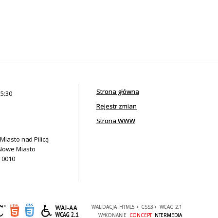
Strona główna
15:30
Rejestr zmian
Strona WWW
Miasto nad Pilicą
 Nowe Miasto
0 0010
WALIDACJA:
HTML5
+
CSS3
+
WCAG 2.1
WYKONANIE
CONCEPT
INTERMEDIA