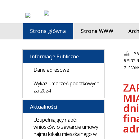
Strona główna
Strona WWW
Arc
MA
Informacje Publiczne
GMINY N
ZLECON
Dane adresowe
Wykaz umorzeń podatkowych
ZA
za 2024
MI
dni
Aktualności
fi
Uzupełniający nabór
adm
wniosków o zawarcie umowy
najmu lokalu mieszkalnego w