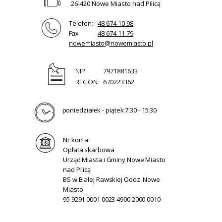
26-420 Nowe Miasto nad Pilicą
Telefon:
48 674 10 98
Fax:
48 674 11 79
nowemiasto@nowemiasto.pl
NIP:
7971881633
REGON:
670223362
poniedziałek - piątek:
7:30 - 15:30
Nr konta:
Opłata skarbowa
Urząd Miasta i Gminy Nowe Miasto
nad Pilicą
BS w Białej Rawskiej Oddz. Nowe
Miasto
95 9291 0001 0023 4900 2000 0010