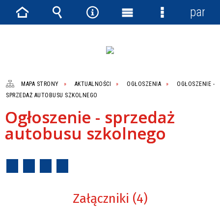
panel
Strona
Wyszukiwarka
Narzędzia
Menu
Menu
główna
główne
szczegółowe
MAPA STRONY
AKTUALNOŚCI
OGŁOSZENIA
OGŁOSZENIE -
SPRZEDAŻ AUTOBUSU SZKOLNEGO
Ogłoszenie - sprzedaż
autobusu szkolnego
Załączniki (4)